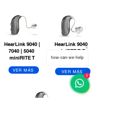
HearLink 9040 |
HearLink 9040
7040 | 5040
miniBTE T R
miniRITE T
how-can-we-help
VER MÁS
VER MÁS
1
HearLink 9040
miniBTE T